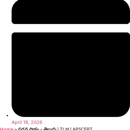
April 18, 2026
Home
»
పడవ పాఠం – తెలుగు | TLM | APSCERT