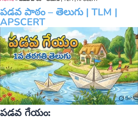
పడవ పాఠం – తెలుగు | TLM |
APSCERT
పడవ గేయం: