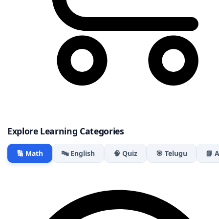
Explore Learning Categories
🔢 Math
🔤 English
🧠 Quiz
🎯 Telugu
📘 